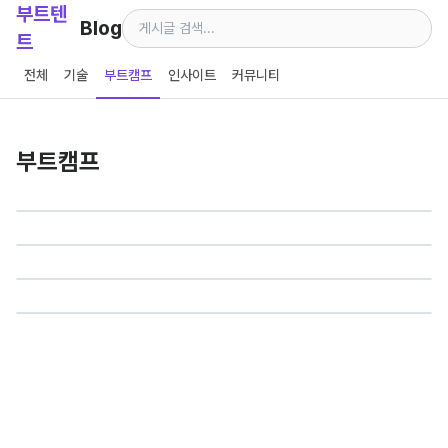
부트텐
Blog
트
전체
기술
부트캠프
인사이트
커뮤니티
부트캠프
부트캠프
부트텐트 팀에 물어보세요
부트캠프
사윤(Sayun)
|
개발 & 운영
2025년 5월 15일
부트캠프를 마치고 난 뒤, 불안함보다 중요한 정리의 시간 | Ep.2
부트캠프
취준
취업
부트캠프
부트캠프를 고민하고 있다면, 시작 전 꼭 생각해봐야 할 것들 | Ep.1
부트캠프
코디(Kody)
|
프론트엔드 개발
2025년 5월 14일
취준
취업
부트캠프
비전공자의 부트캠프 도전기 + 취업 후 현실
코디(Kody)
|
프론트엔드 개발
2025년 4월 23일
취준
취업
부트캠프
재헌(Jaeheon)
|
서비스 기획
2025년 4월 23일