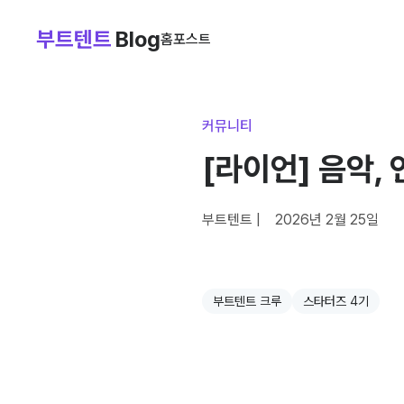
부트텐트
Blog
홈
포스트
커뮤니티
[라이언] 음악,
부트텐트
|
2026년 2월 25일
부트텐트 크루
스타터즈 4기