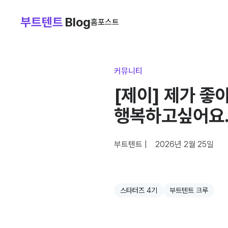
부트텐트
Blog
홈
포스트
커뮤니티
[제이] 제가 좋
행복하고싶어요
부트텐트
|
2026년 2월 25일
스타터즈 4기
부트텐트 크루